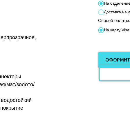
На отделени
Доставка на 
Способ оплаты
На карту Visa
перпрозрачное,
ОФОРМИТ
ннекторы
ая/мат/золото/
водостойкий
 покрытие