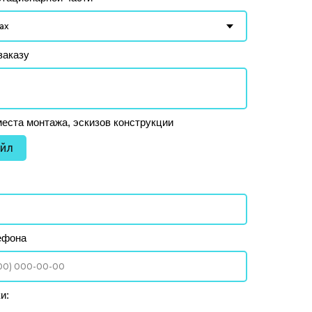
заказу
места монтажа, эскизов конструкции
айл
ефона
и: