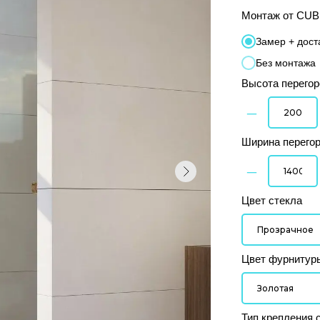
Монтаж от CU
Замер + дост
Без монтажа
Высота перегор
–
Ширина перегор
–
Цвет стекла
Цвет фурнитур
Тип крепления 