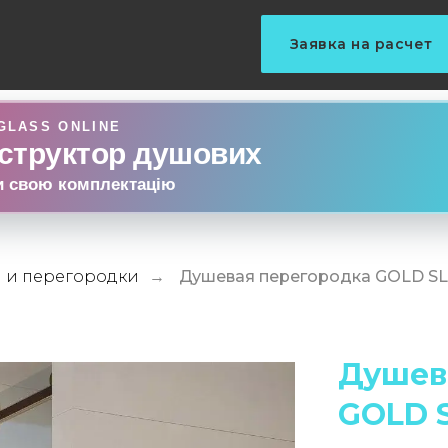
Заявка на расчет
GLASS ONLINE
структор душових
и свою комплектацію
 и перегородки
Душевая перегородка GOLD S
→
Душев
GOLD 