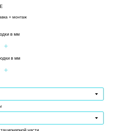
BE
авка + монтаж
одки в мм
+
одки в мм
+
ы
стационарной части