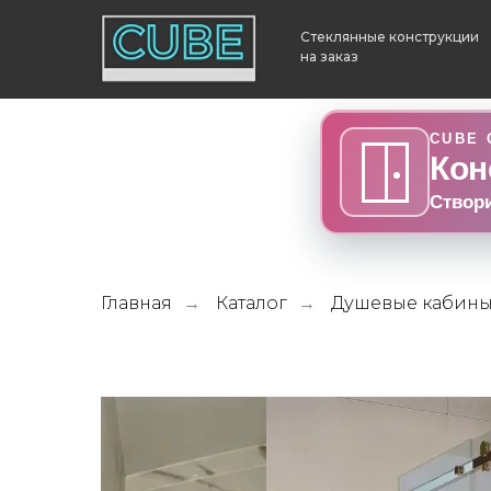
Стеклянные конструкции
на заказ
CUBE 
Кон
Створ
Главная
Каталог
Душевые кабины
→
→