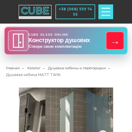
+38 (068) 559 74
55
CUBE GLASS ONLINE
→
Конструктор душових
Створи свою комплектацію
Главная
→
Каталог
→
Душевые кабины и перегородки
→
Душевая кабина MATT TWIN