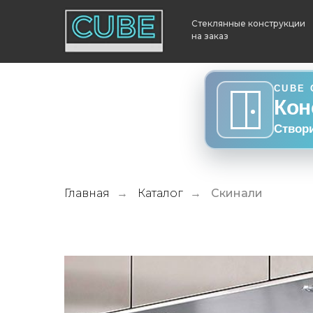
Стеклянные конструкции
на заказ
CUBE 
Кон
Створ
Главная
Каталог
Скинали
→
→