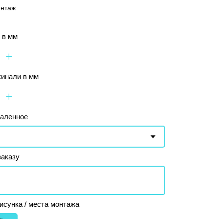
онтаж
 в мм
+
инали в мм
+
каленное
заказу
исунка / места монтажа