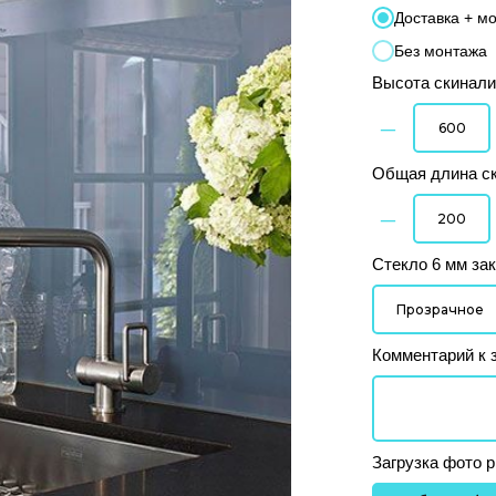
Доставка + м
Без монтажа
Высота скинали
–
Общая длина ск
–
Стекло 6 мм за
Комментарий к 
Загрузка фото р