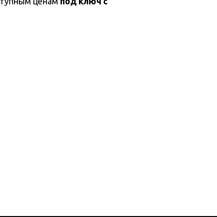
оступным ценам
под ключ с