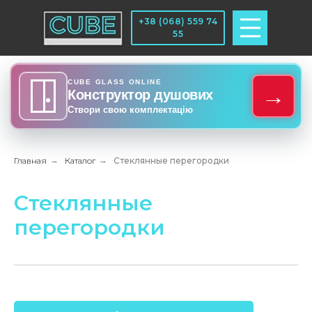
+38 (068) 559 74
55
CUBE GLASS ONLINE
→
Конструктор душових
Створи свою комплектацію
Главная
→
Каталог
→
Стеклянные перегородки
Стеклянные
перегородки