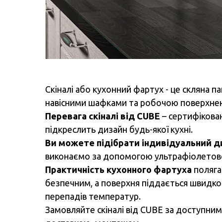
Скіналі або кухонний фартух - це скляна па
навісними шафками та робочою поверхнею 
Перевага скіналі від CUBE
– сертифікован
підкреслить дизайн будь-якої кухні.
Ви можете підібрати індивідуальний д
виконаємо за допомогою ультрафіолетовог
Практичність кухонного фартуха
поляга
безпечним, а поверхня піддається швидко
перепадів температур.
Замовляйте скіналі від CUBE за доступними