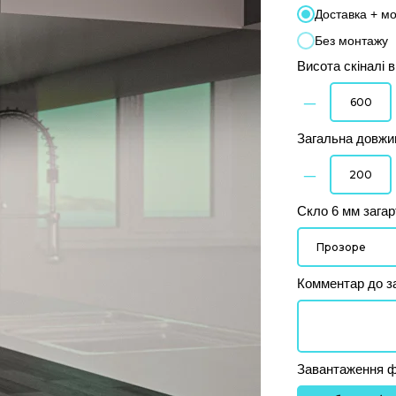
Доставка + м
Без монтажу
Висота скіналі 
–
Загальна довжин
–
Скло 6 мм зага
Комментар до з
Завантаження ф