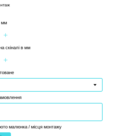
онтаж
в мм
+
а скіналі в мм
+
ртоване
амовлення
ото малюнка / місця монтажу