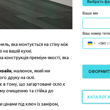
Выбрать фа
Ваше імя
Ваш номер тел
+380
нель, яка монтується на стіну між
на вашій кухні.
а конструкція преміум-якості, яка
изайн
, малюнок, який ми
ОФОРМИТИ
о друку на склі.
є в тому, що загартоване скло є
му очищенню та стійка до
КАТАЛОГ 
 цінами під ключ із заміром,