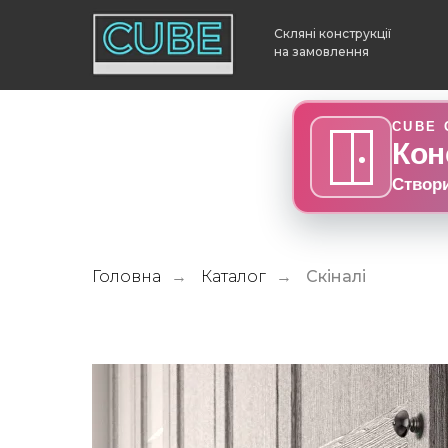
Скляні конструкції
на замовлення
CUBE 
Кон
Створ
Головна
Каталог
Скіналі
→
→