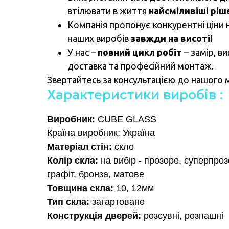
втілювати в життя
найсміливіші ріш
Компанія пропонує конкурентні ціни н
наших виробів
завжди на висоті!
У нас –
повний цикл робіт
– замір, в
доставка та професійний монтаж.
Звертайтесь за консультацією до нашого
Характеристики виробів :
Виробник:
CUBE GLASS
Країна виробник: Україна
Матеріал стін:
скло
Колір скла:
на вибір - прозоре, суперпроз
графіт, бронза, матове
Товщина скла:
10, 12мм
Тип скла:
загартоване
Конструкція дверей:
розсувні, розпашні