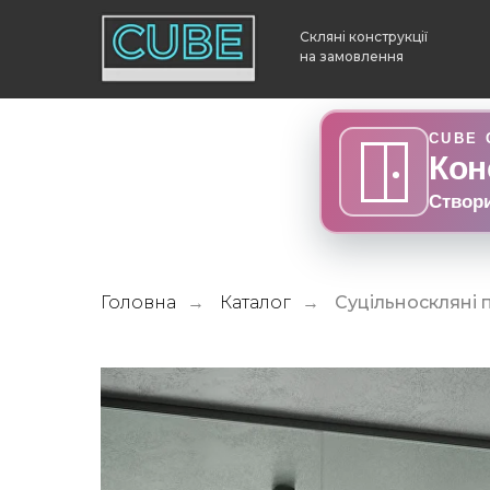
Скляні конструкції
на замовлення
CUBE 
Кон
Створ
Головна
Каталог
Суцільноскляні
→
→