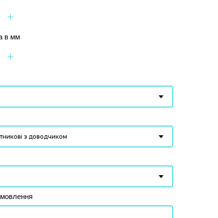
+
а в мм
+
амовлення