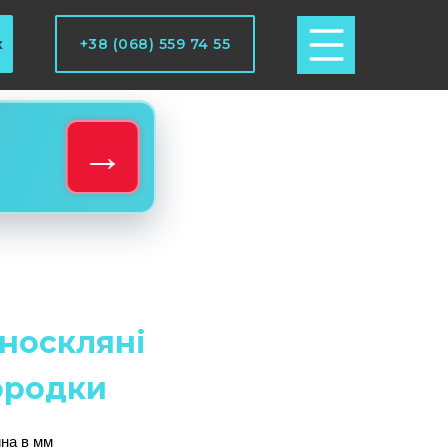
к
+38 (068) 559 74 55
→
носкляні
ородки
на в мм