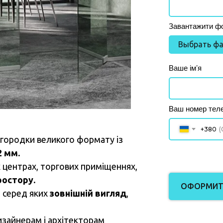
Завантажити фо
Выбрать ф
Ваше імʼя
Ваш номер тел
+380
егородки великого формату із
2 мм.
 центрах, торгових приміщеннях,
ростору.
ОФОРМИТ
, серед яких
зовнішній вигляд
,
изайнерам і архітекторам