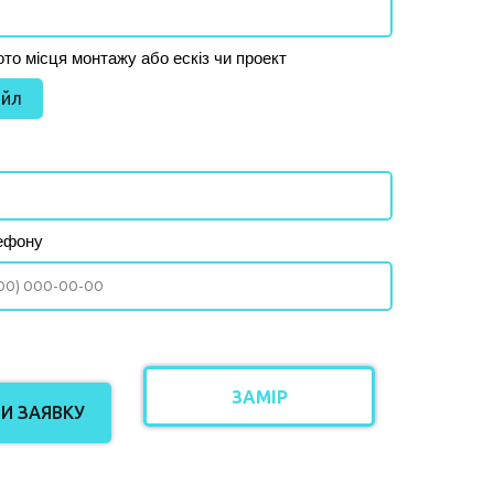
то місця монтажу або ескіз чи проект
айл
ефону
ЗАМІР
И ЗАЯВКУ