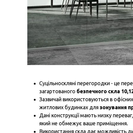
Суцільноскляні перегородки - це пер
загартованого
безпечного скла 10,1
Зазвичай використовуються в офісних
житлових будинках для
зонування п
Дані конструкції мають низку переваг
який не обмежує ваше приміщення.
Використання скла дає можливість д