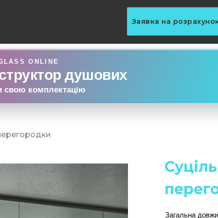
Заявка на розрахуно
GLASS ONLINE
структор душових
и свою комплектацію
 перегородки
Суціль
перег
Загальна довжи