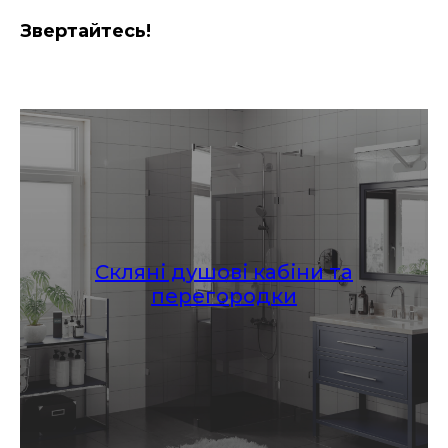
Звертайтесь!
Скляні душові кабіни та
перегородки