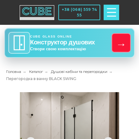
+38 (068) 559 74
55
CUBE GLASS ONLINE
→
Конструктор душових
Створи свою комплектацію
Головна
→
Каталог
→
Душові кабіни та перегородки
→
Перегородка в ванну BLACK SWING