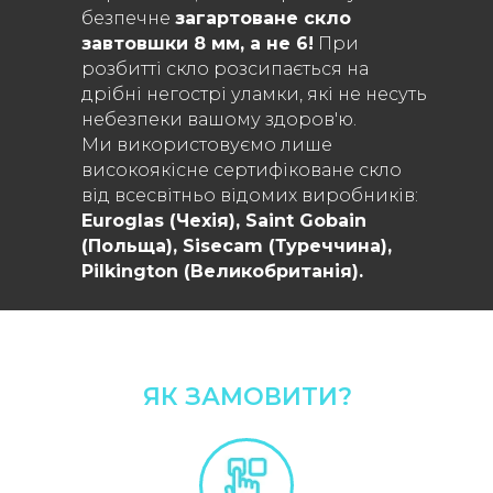
безпечне
загартоване скло
завтовшки 8 мм, а не 6!
При
розбитті скло розсипається на
дрібні негострі уламки, які не несуть
небезпеки вашому здоров'ю.
Ми використовуємо лише
високоякісне сертифіковане скло
від всесвітньо відомих виробників:
Euroglas (Чехія), Saint Gobain
(Польща), Sisecam (Туреччина),
Рilkington (Великобританія).
ЯК ЗАМОВИТИ?