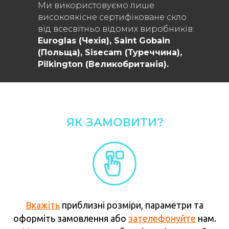
Ми використовуємо лише
високоякісне сертифіковане скло
від всесвітньо відомих виробників:
Euroglas (Чехія), Saint Gobain
(Польща), Sisecam (Туреччина),
Рilkington (Великобританія).
ЯК ЗАМОВИТИ?
Вкажіть
приблизні розміри, параметри та
оформіть замовлення або
зателефонуйте
нам.