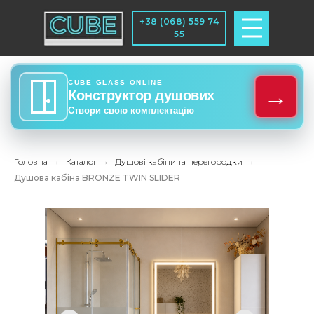
+38 (068) 559 74
55
CUBE GLASS ONLINE
→
Конструктор душових
Створи свою комплектацію
Головна
→
Каталог
→
Душові кабіни та перегородки
→
Душова кабіна BRONZE TWIN SLIDER