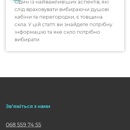
Один із найважливіших аспектів, які
слід враховувати вибираючи душові
кабіни та перегородки, є товщина
скла. У цій статті ви знайдете потрібну
інформацію та яке скло потрібно
вибирати.
Зв'яжіться з нами
068 559 74 55