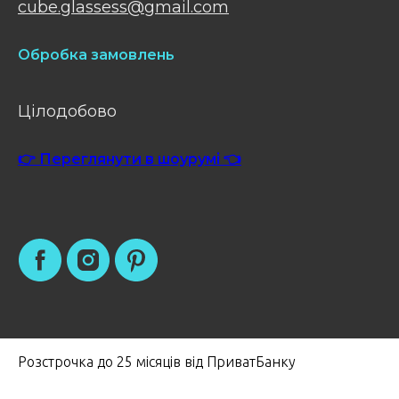
cube.glassess@gmail.com
Обробка замовлень
Цілодобово
👉 Переглянути в шоурумі 👈
Розстрочка до 25 місяців від ПриватБанку