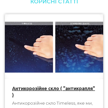
КОРИСНІ СТАТТІ
Антикорозійне скло ( "антикрапля"
)
Антикорозійне скло Timeless, яке ми,