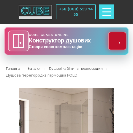
+38 (068) 559 74
55
CUBE GLASS ONLINE
→
Конструктор душових
Створи свою комплектацію
Головна
→
Каталог
→
Душові кабіни та перегородки
→
Душова перегородка гармошка FOLD