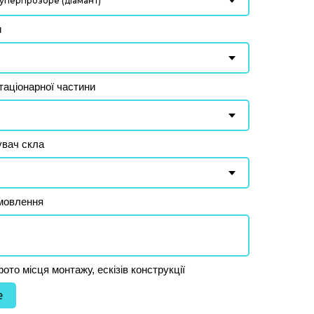
и
таціонарної частини
увач скла
мовлення
то місця монтажу, ескізів конструкції
e