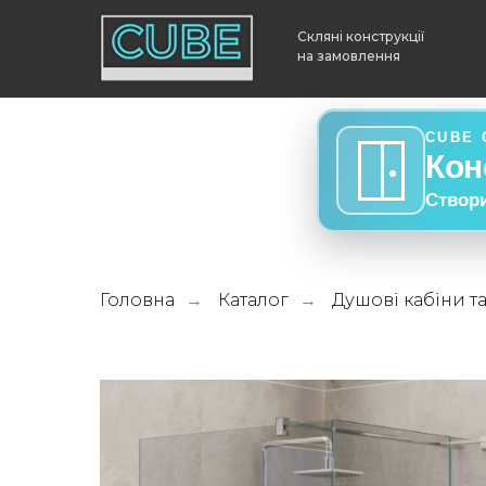
Скляні конструкції
на замовлення
CUBE 
Кон
Створ
Головна
Каталог
Душові кабіни т
→
→