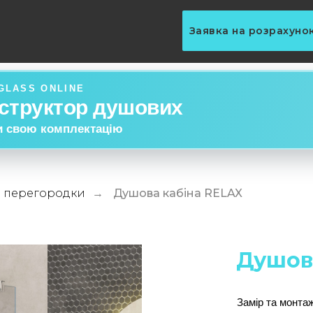
Заявка на розрахуно
GLASS ONLINE
структор душових
и свою комплектацію
а перегородки
Душова кабіна RELAX
→
Душов
Замір та монта