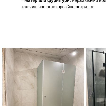
-
Матеріали фурнітури:
нержавіючий вод
гальванічне антикорозійне покриття