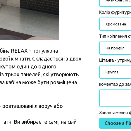
Колір фурнітур
Тип кріплення с
біна RELAX – популярна
ової кімнати. Складається із двох
Штанга - утрим
м кутом один до одного.
із трьох панелей, які утворюють
ва кабіна може бути розміщена
коментар до за
- розташовані ліворуч або
Завантаження фо
та ін. Ви вибираєте самі, на свій
Choose a fil