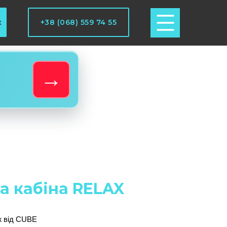
к
+38 (068) 559 74 55
→
а кабіна RELAX
ж від CUBE