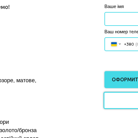
Ваше імя
емо!
Ваш номер тел
+380
ОФОРМИТ
озоре, матове,
тори
/золото/бронза