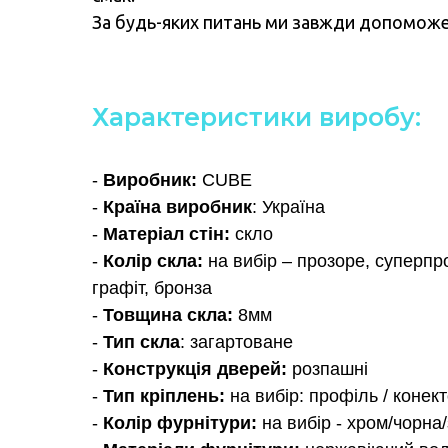
За будь-яких питань ми завжди допомож
Характеристики виробу:
-
Виробник:
CUBE
-
Країна виробник
: Україна
-
Матеріал стін:
скло
-
Колір скла:
на вибір – прозоре, суперпр
графіт, бронза
-
Товщина скла:
8мм
-
Тип скла
: загартоване
-
Конструкція дверей:
розпашні
-
Тип кріплень:
на вибір: профіль / конек
-
Колір фурнітури:
на вибір - хром/чорна