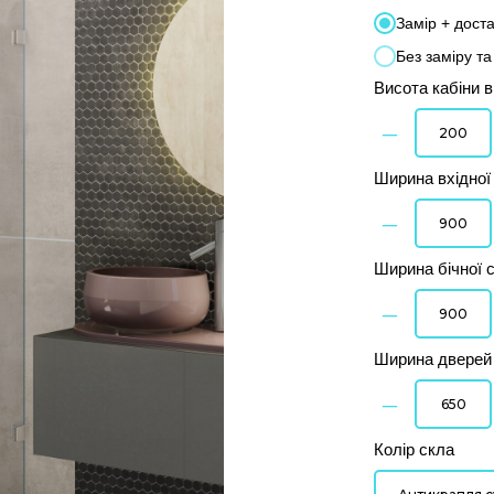
Замір + дост
Без заміру т
Висота кабіни 
–
Ширина вхідної
–
Ширина бічної с
–
Ширина дверей 
–
Колір скла