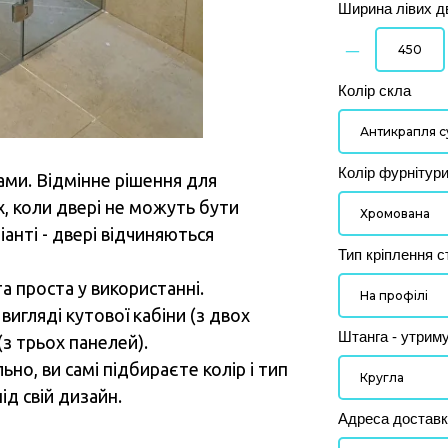
Ширина лівих д
–
Колір скла
Колір фурнітур
ами. Відмінне рішення для
, коли двері не можуть бути
іанті - двері відчиняються
Тип кріплення с
 проста у використанні.
игляді кутової кабіни (з двох
Штанга - утрим
 (з трьох панелей).
но, ви самі підбираєте колір і тип
ід свій дизайн.
Адреса доставк