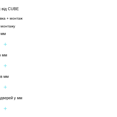
ж від CUBE
авка + монтаж
а монтажу
 мм
+
в мм
+
 в мм
+
дверей у мм
+