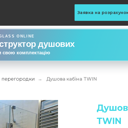
Заявка на розрахуно
GLASS ONLINE
структор душових
и свою комплектацію
а перегородки
Душова кабіна TWIN
→
Душов
TWIN