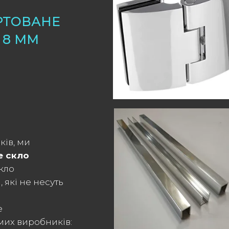
РТОВАНЕ
 8 ММ
ків, ми
е скло
кло
 які не несуть
е
омих виробників: