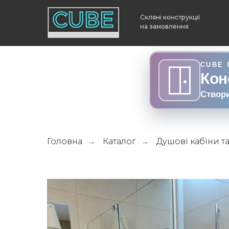
Скляні конструкції
на замовлення
CUBE 
Кон
Створ
Головна
Каталог
Душові кабіни т
→
→