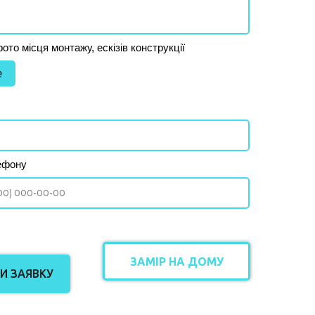
то місця монтажу, ескізів конструкції
e
ефону
ЗАМІР НА ДОМУ
И ЗАЯВКУ