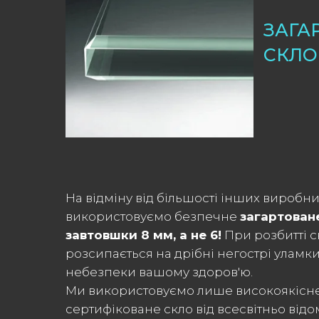
ЗАГА
СКЛО
На відміну від більшості інших виробни
використовуємо безпечне
загартован
завтовшки 8 мм, а не 6!
При розбитті с
розсипається на дрібні негострі уламки,
небезпеки вашому здоров'ю.
Ми використовуємо лише високоякісн
сертифіковане скло від всесвітньо від