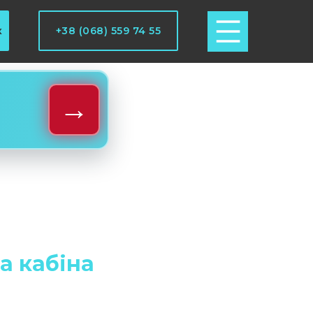
к
+38 (068) 559 74 55
→
а кабіна