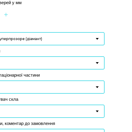
верей у мм
+
и
таціонарної частини
увач скла
и, коментар до замовлення