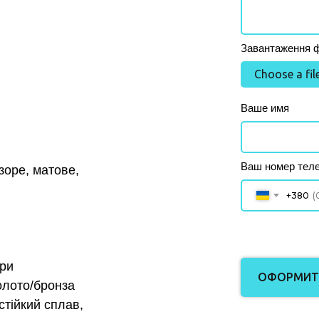
Завантаження фо
Choose a fil
Ваше имя
Ваш номер тел
озоре, матове,
+380
ори
ОФОРМИТ
золото/бронза
стійкий сплав,