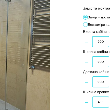
Замір та монта
Замір + дост
Без заміра т
Висота кабіни в
–
Ширина кабіни 
–
Довжина кабіни
–
Ширина правих 
–